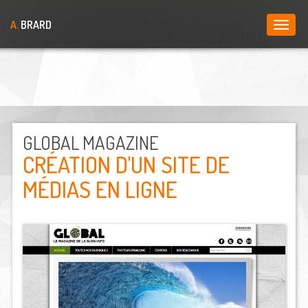
Skip
A.
BRARD
Toggl
to
naviga
main
content
GLOBAL MAGAZINE
CRÉATION D'UN SITE DE
MÉDIAS EN LIGNE