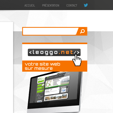
@drudrup
ACCUEIL
PRÉSENTATION
CONTACT
Appliquer
votre site web
sur mesure