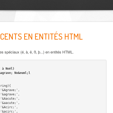
CENTS EN ENTITÉS HTML
s spéciaux (é, à, ë, ß, þ...) en entités HTML.
t à Noël) 
&agrave; No&euml;l 
tring){
>'&Agrave;',
                  'à'=>'&agrave;',
                  'Á'=>'&Aacute;',
                  'á'=>'&aacute;',
                 'Â'=>'&Acirc;',
                 'â'=>'&acirc;',