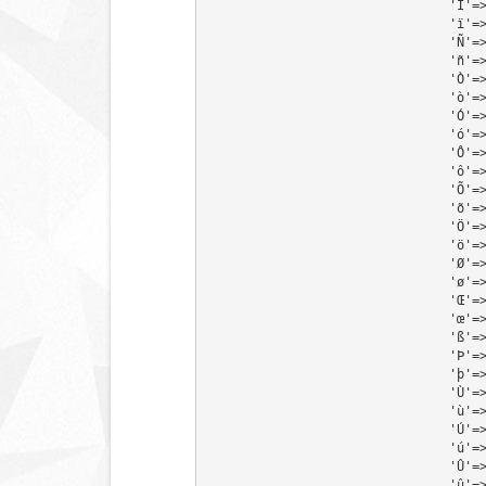
                
                
              
              
              
              
              
              
               
               
              
              
                
                
              
              
               
               
               
               
               
              
              
              
              
               
               