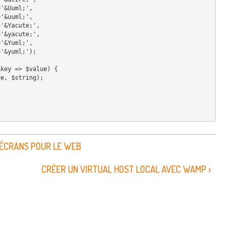
                'Ü'=>'&Uuml;',
                'ü'=>'&uuml;',
                  'Ý'=>'&Yacute;',
                  'ý'=>'&yacute;',
                'Ÿ'=>'&Yuml;',
                 'ÿ'=>'&yuml;');
$key => $value) {
lue, $string);  
D'ÉCRANS POUR LE WEB
CRÉER UN VIRTUAL HOST LOCAL AVEC WAMP ›