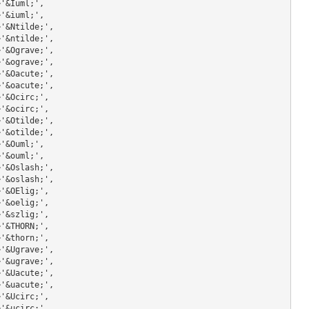
                'Ï'=>'&Iuml;',
                'ï'=>'&iuml;',
                  'Ñ'=>'&Ntilde;',
                  'ñ'=>'&ntilde;',
                  'Ò'=>'&Ograve;',
                  'ò'=>'&ograve;',
                  'Ó'=>'&Oacute;',
                  'ó'=>'&oacute;',
                 'Ô'=>'&Ocirc;',
                 'ô'=>'&ocirc;',
                  'Õ'=>'&Otilde;',
                  'õ'=>'&otilde;',
                'Ö'=>'&Ouml;',
                'ö'=>'&ouml;',
                  'Ø'=>'&Oslash;',
                  'ø'=>'&oslash;',
                 'Œ'=>'&OElig;',
                 'œ'=>'&oelig;',
                 'ß'=>'&szlig;',
                 'Þ'=>'&THORN;',
                 'þ'=>'&thorn;',
                  'Ù'=>'&Ugrave;',
                  'ù'=>'&ugrave;',
                  'Ú'=>'&Uacute;',
                  'ú'=>'&uacute;',
                 'Û'=>'&Ucirc;',
                 'û'=>'&ucirc;',