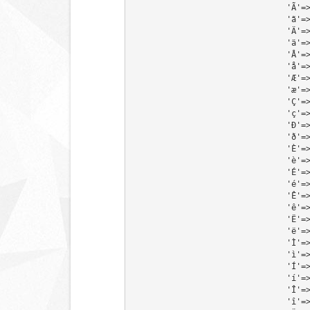
              
              
                
                
               
               
               
               
              
              
                 
                 
              
              
              
              
               
               
                
                
              
              
              
              
               
               