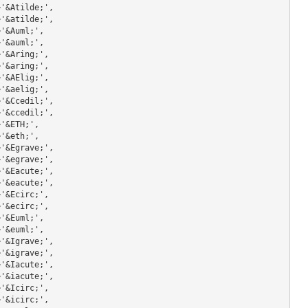
                  'Ã'=>'&Atilde;',
                  'ã'=>'&atilde;',
                'Ä'=>'&Auml;',
                'ä'=>'&auml;',
                 'Å'=>'&Aring;',
                 'å'=>'&aring;',
                 'Æ'=>'&AElig;',
                 'æ'=>'&aelig;',
                  'Ç'=>'&Ccedil;',
                  'ç'=>'&ccedil;',
               'Ð'=>'&ETH;',
               'ð'=>'&eth;',
                  'È'=>'&Egrave;',
                  'è'=>'&egrave;',
                  'É'=>'&Eacute;',
                  'é'=>'&eacute;',
                 'Ê'=>'&Ecirc;',
                 'ê'=>'&ecirc;',
                'Ë'=>'&Euml;',
                'ë'=>'&euml;',
                  'Ì'=>'&Igrave;',
                  'ì'=>'&igrave;',
                  'Í'=>'&Iacute;',
                  'í'=>'&iacute;',
                 'Î'=>'&Icirc;',
                 'î'=>'&icirc;',