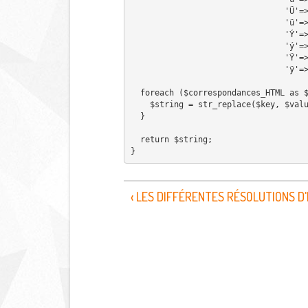
                
                
              
              
                
               
  foreach ($correspondances_HTML as 
    $string = str_replace($key, $va
  }
  return $string;
}
‹ LES DIFFÉRENTES RÉSOLUTIONS 