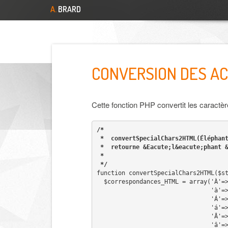
Skip
A.
BRARD
to
main
content
CONVERSION DES AC
Cette fonction PHP convertit les caractère
/*
 *  convertSpecialChars2HTML(Éléphan
 *  retourne &Eacute;l&eacute;phant 
 *
 */
function convertSpecialChars2HTML($s
  $correspondances_HTML = array('À'=
              
              
              
               
               